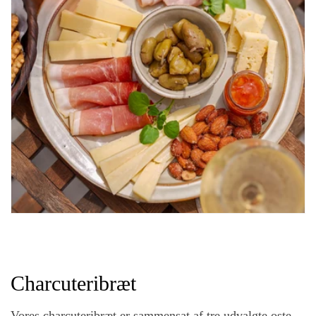
Charcuteribræt
Vores charcuteribræt er sammensat af tre udvalgte oste