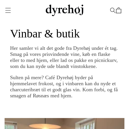
Gå til
indhold
Indkøbskurv
Vinbar & butik
Her samler vi alt det gode fra Dyrehøj under ét tag.
Smag på vores prisvindende vine, køb en flaske
eller to med hjem, eller lad os pakke en picnickurv,
som du kan nyde ude blandt vinstokkene.
Sulten på mere? Café Dyrehøj byder på
hjemmelavet frokost, og i vinbaren kan du nyde et
charcuteribræt til et godt glas vin. Kom forbi, og få
smagen af Røsnæs med hjem.