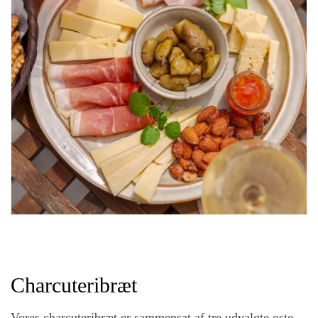
Charcuteribræt
Vores charcuteribræt er sammensat af tre udvalgte oste