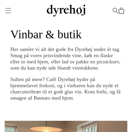
Gå til
indhold
Indkøbskurv
Vinbar & butik
Her samler vi alt det gode fra Dyrehøj under ét tag.
Smag på vores prisvindende vine, køb en flaske
eller to med hjem, eller lad os pakke en picnickurv,
som du kan nyde ude blandt vinstokkene.
Sulten på mere? Café Dyrehøj byder på
hjemmelavet frokost, og i vinbaren kan du nyde et
charcuteribræt til et godt glas vin. Kom forbi, og få
smagen af Røsnæs med hjem.