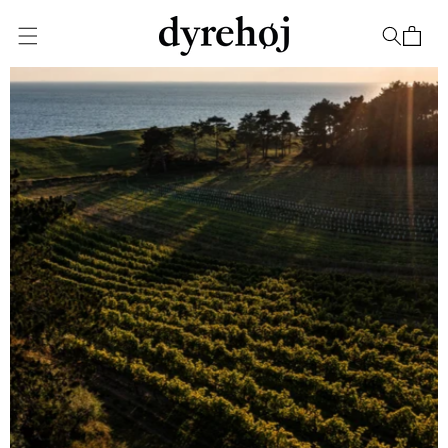
Gå til
indhold
Indkøbskurv