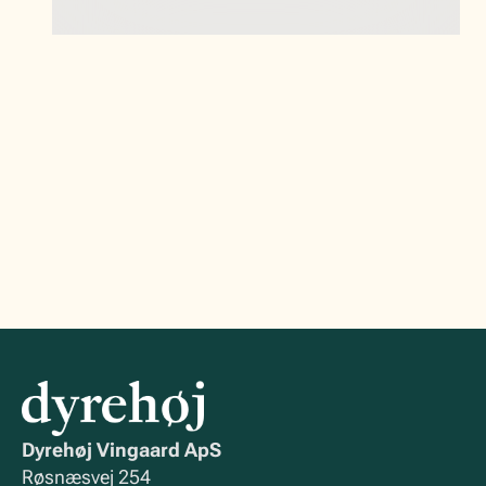
3
Kulhydrater
12,5 g
4
Protein
0,0 g
5
Salt
0,0 g
Dyrehøj Vingaard ApS
Røsnæsvej 254