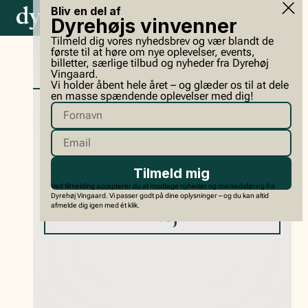
Bliv en del af
Dyrehøjs vinvenner
Tilmeld dig vores nyhedsbrev og vær blandt de
første til at høre om nye oplevelser, events,
billetter, særlige tilbud og nyheder fra Dyrehøj
Solaris Dessert
Vingaard.
Vi holder åbent hele året – og glæder os til at dele
Er du over 18 år?
en masse spændende oplevelser med dig!
year
Da vi støtter en forsvarlig omgang med
alkohol, skal du være over 18 år for at
benytte vores website
Næringsindhold for vin (pr. 100 ml)
Ja
Ved tilmelding accepterer du at modtage nyheder og markedsføring fra
Næringsindhold
Indhold pr. 100ml
Dyrehøj Vingaard. Vi passer godt på dine oplysninger – og du kan altid
afmelde dig igen med ét klik.
Nej
1
Energi
98 Kcal
2
Fedt
0,0 g