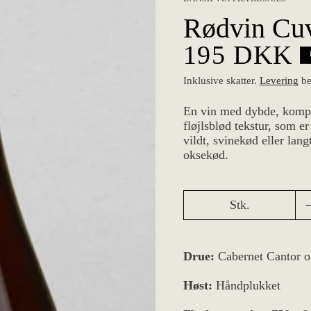
DANSK VIN FRA RØSNÆS
Rødvin Cu
Normalpri
195 DKK
Inklusive skatter.
Levering
be
En vin med dybde, kompl
fløjlsblød tekstur, som er 
vildt, svinekød eller lang
oksekød.
Stk.
Drue:
Cabernet Cantor o