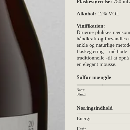
Høst:
Håndplukket
Flaskestørrelse:
750 mL
Alkohol:
12% VOL
Vinifikation:
Druerne plukkes nænsom
håndkraft og forvandles t
enkle og naturlige metod
flaskegæring – méthode
traditionnelle -til at opnå
en elegant mousse.
Sulfur mængde
Natur
30mg/l
Næringsindhold