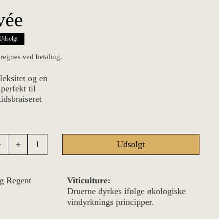
vée
s
Udsolgt
regnes ved betaling.
eksitet og en
perfekt til
tidsbraiseret
Udsolgt
Reducer
Øg
antallet
antallet
for
for
Rødvin
Rødvin
g Regent
Viticulture:
Cuvée
Cuvée
Druerne dyrkes ifølge økologiske