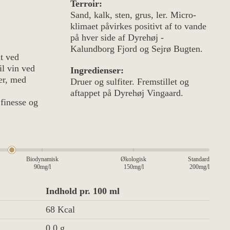
vindyrknings principper.
Terroir:
Sand, kalk, sten, grus, ler. Micro-
klimaet påvirkes positivt af to vande
på hver side af Dyrehøj -
Kalundborg Fjord og Sejrø Bugten.
t ved
il vin ved
Ingredienser:
er, med
Druer og sulfiter. Fremstillet og
aftappet på Dyrehøj Vingaard.
 finesse og
Biodynamisk
Økologisk
Standard
90mg/l
150mg/l
200mg/l
Indhold pr. 100 ml