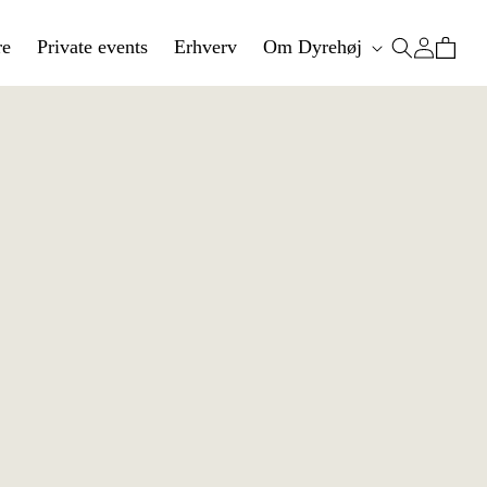
Log
re
Private events
Erhverv
Om Dyrehøj
Indkøbskurv
ind