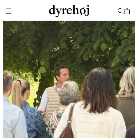
Gå til
indhold
Indkøbskurv